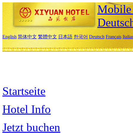
Mobile 
Deutsc
English
简体中文
繁體中文
日本語
한국어
Deutsch
Français
Itali
Startseite
Hotel Info
Jetzt buchen