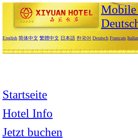
Mobile 
Deutsc
English
简体中文
繁體中文
日本語
한국어
Deutsch
Français
Itali
Startseite
Hotel Info
Jetzt buchen