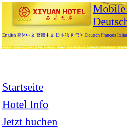
Mobile 
Deutsc
English
简体中文
繁體中文
日本語
한국어
Deutsch
Français
Itali
Startseite
Hotel Info
Jetzt buchen